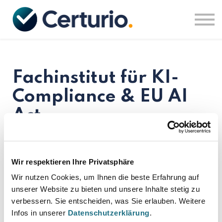
Fragen & Antworten
Fachartikel
Anmelden
Fachinstitut für KI-
Compliance & EU AI
Act
Online-Kurse zum EU AI Act durch TÜV-zertifizierte KI-Compliance-
Experten.
Wir respektieren Ihre Privatsphäre
Praxisnah, verständlich und sofort anwendbar.
Wir nutzen Cookies, um Ihnen die beste Erfahrung auf 
✔ Schulungspflicht erfüllt (EU AI Act Art. 4)
unserer Website zu bieten und unsere Inhalte stetig zu 
✔ Audit-relevante Teilnahme & Zertifikat
verbessern. Sie entscheiden, was Sie erlauben. Weitere 
✔ TÜV-zertifizierte Trainer
Infos in unserer 
Datenschutzerklärung
.